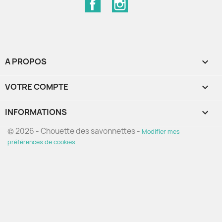
Facebook
Instagram
A PROPOS

VOTRE COMPTE

INFORMATIONS
keyboard_arrow_down
© 2026 - Chouette des savonnettes -
Modifier mes
préférences de cookies