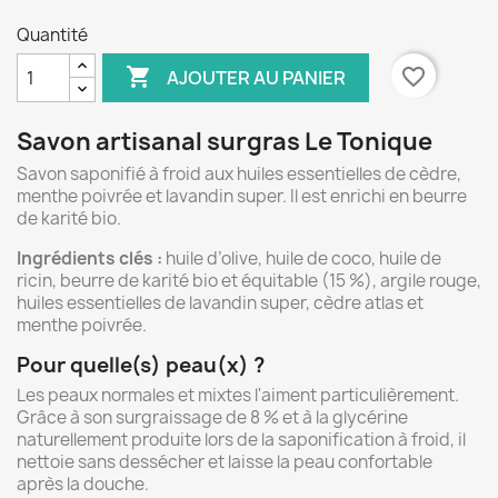
Quantité

favorite_border
AJOUTER AU PANIER
Savon artisanal surgras Le Tonique
Savon saponifié à froid aux huiles essentielles de cèdre,
menthe poivrée et lavandin super. Il est enrichi en beurre
de karité bio.
Ingrédients clés :
huile d’olive, huile de coco, huile de
ricin, beurre de karité bio et équitable (15 %), argile rouge,
huiles essentielles de lavandin super, cèdre atlas et
menthe poivrée.
Pour quelle(s) peau(x) ?
Les peaux normales et mixtes l'aiment particulièrement.
Grâce à son surgraissage de 8 % et à la glycérine
naturellement produite lors de la saponification à froid, il
nettoie sans dessécher et laisse la peau confortable
après la douche.