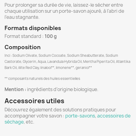
Pour prolonger sa durée de vie, laissez-le sécher entre
chaque utilisation sur un porte-savon ajouré, à l’abri de
l’eau stagnante.
Formats disponibles
Format standard :
100 g
Composition
Inci : Sodium Olivate, Sodium Cocoate, Sodium Sheabutterate, Sodium
Castorate, Glycerin, Aqua, Lavandula Hybrida Oil, Mentha Piperita Oil, Atlantika
Bark Oil, illite Red Clay, linalool**, limonene**, geraniol**
** composants naturels des huiles essentielles
Mention :
ingrédients d’origine biologique.
Accessoires utiles
Découvrez également des solutions pratiques pour
accompagner votre savon :
porte-savons
,
accessoires de
séchage
, etc.