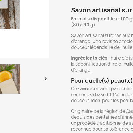
Savon artisanal sur
Formats disponibles : 100 g
(80 à 90 g)
Savon artisanal surgras aux h
d’orange. Une revisite ensolei
douceur légendaire de l’huile 
Ingrédients clés :
huile d’oli
la saponification à froid, hui
d’orange.

Pour quelle(s) peau(x)
Ce savon convient particuliè
sèches. Sa base 100 % huile d
douceur, idéal pour les peaux
Originaire de la région de Ca
depuis des centaines d’années
un procédé traditionnel de sa
reconnue pour sa tolérance et