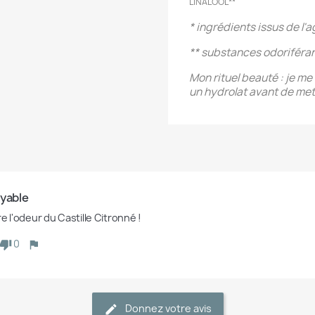
LINALOOL**
* ingrédients issus de l'
** substances odoriféran
Mon rituel beauté : je me
un hydrolat avant de me
oyable
e l'odeur du Castille Citronné ! 
0
Donnez votre avis