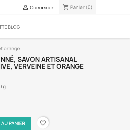
shopping_cart

Panier
(0)
Connexion
TTE BLOG
 et orange
ONNÉ, SAVON ARTISANAL
IVE, VERVEINE ET ORANGE
0 g
favorite_border
 AU PANIER