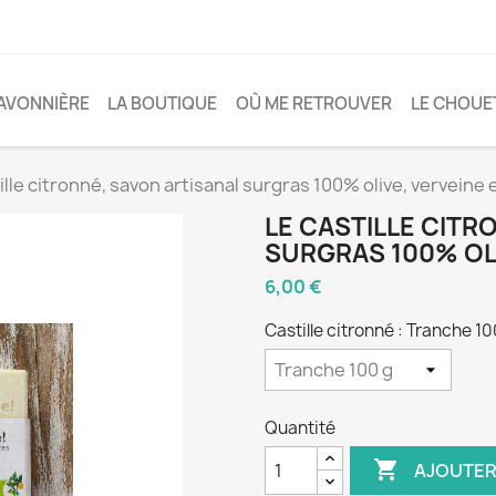
AVONNIÈRE
LA BOUTIQUE
OÙ ME RETROUVER
LE CHOUE
ille citronné, savon artisanal surgras 100% olive, verveine
LE CASTILLE CITR
SURGRAS 100% OL
6,00 €
Castille citronné : Tranche 10
Quantité

AJOUTER