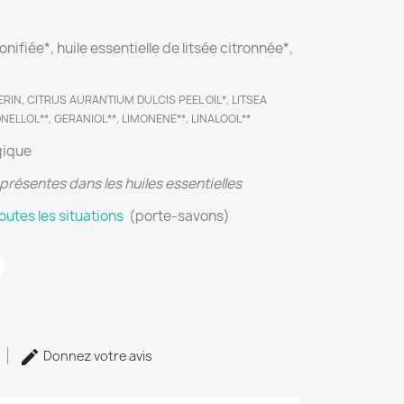
onifiée*, huile essentielle de litsée citronnée*,
ERIN, CITRUS AURANTIUM DULCIS PEEL OIL*, LITSEA
ONELLOL**, GERANIOL**, LIMONENE**, LINALOOL**
gique
présentes dans les huiles essentielles
toutes les situations
(porte-savons)
Donnez votre avis