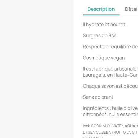
Description
Détai
Il hydrate et nourrit.
Surgras de 8 %
Respect de l'équilibre de
Cosmétique vegan
Il est fabriqué artisana
Lauragais, en Haute-Gar
Chaque savon est découp
Sans colorant
Ingrédients : huile d'olive
citronnée*, huile essenti
Inci: SODIUM OLIVATE*, AQUA,
LITSEA CUBEBA FRUIT OIL*, CI