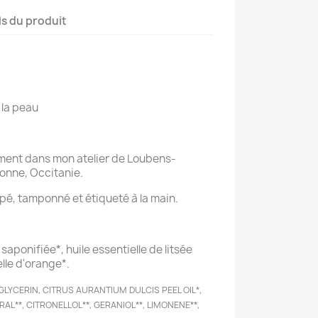
ls du produit
 la peau
lement dans mon atelier de Loubens-
onne, Occitanie.
é, tamponné et étiqueté à la main.
 saponifiée*, huile essentielle de litsée
elle d'orange*.
 GLYCERIN, CITRUS AURANTIUM DULCIS PEEL OIL*,
TRAL**, CITRONELLOL**, GERANIOL**, LIMONENE**,